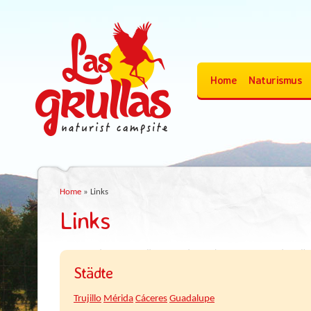
Home
Naturismus
Home
»
Links
Links
Städte
Trujillo
Mérida
Cáceres
Guadalupe